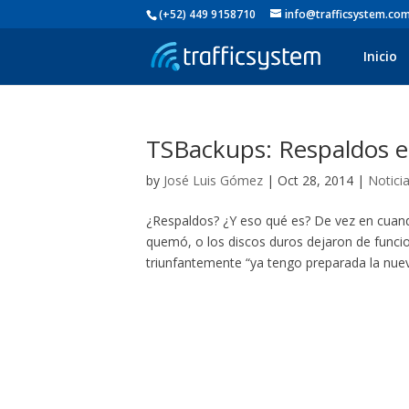
(+52) 449 9158710
info@trafficsystem.co
Inicio
TSBackups: Respaldos e
by
José Luis Gómez
|
Oct 28, 2014
|
Notici
¿Respaldos? ¿Y eso qué es? De vez en cuando
quemó, o los discos duros dejaron de funcio
triunfantemente “ya tengo preparada la nueva